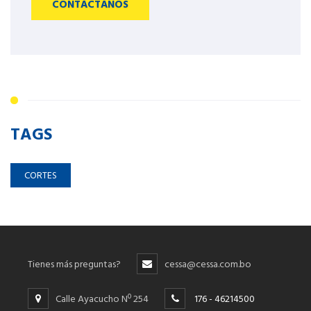
CONTÁCTANOS
TAGS
CORTES
Tienes más preguntas?
cessa@cessa.com.bo
Calle Ayacucho Nº 254
176 - 46214500