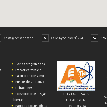
cessa@cessa.com.bo
Calle Ayacucho Nº 254
176
Cortes programados
s
Estructura tarifaria
Cálculo de consumo
Puntos de Cobranza
Licitaciones
Convocatorias - Pujas
ESTA EMPRESA ES
PO
abiertas
FISCALIZADA ,
D
Pago de factura digital
CONTROLADA,