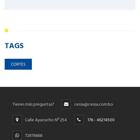
TAGS
CORTES
Tienes más preguntas?
cessa@cessa.com.bo
Calle Ayacucho Nº 254
176 - 46214500
72876668